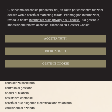
Paolo Casana
Ci serviamo dei cookie per diversi fini, tra l'altro per consentire funzioni
commercialista
del sito web e attività di marketing mirate. Per maggiori informazioni,
riveda la nostra
informativa sulla privacy e sui cookie.
Può gestire le
Menu
impostazioni relative ai cookie, cliccando su 'Gestisci Cookie'
ACCETTA TUTTI
RIFIUTA TUTTI
Attività
I servizi di studio si estendono alla contrattualistica riferita alla gestione tipica
GESTISCI COOKIE
aziendale, sviluppo di budget e business plan.
In particolare sono offerti tra gli altri i seguenti servizi di consulenza:
- consulenza societaria
- controllo di gestione
- analisi di bilancio
- assistenza contabile
- attività di due diligence e certificazione volontaria
- valutazioni di azienda