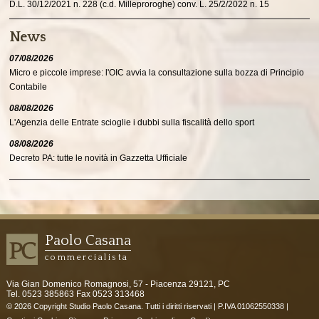
D.L. 30/12/2021 n. 228 (c.d. Milleproroghe) conv. L. 25/2/2022 n. 15
News
07/08/2026
Micro e piccole imprese: l'OIC avvia la consultazione sulla bozza di Principio
Contabile
08/08/2026
L'Agenzia delle Entrate scioglie i dubbi sulla fiscalità dello sport
08/08/2026
Decreto PA: tutte le novità in Gazzetta Ufficiale
Paolo Casana
commercialista
Via Gian Domenico Romagnosi, 57 -
Piacenza
29121
,
PC
Tel.
0523 385863
Fax
0523 313468
© 2026 Copyright Studio Paolo Casana. Tutti i diritti riservati | P.IVA 01062550338 |