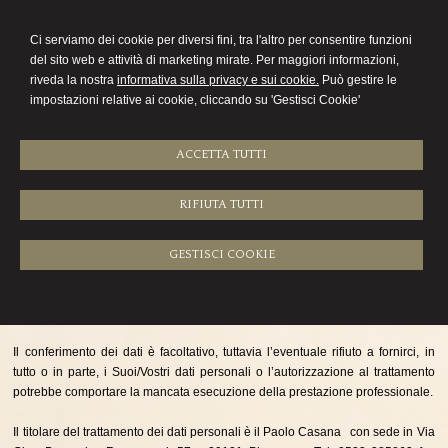
Paolo Casana
Ci serviamo dei cookie per diversi fini, tra l'altro per consentire funzioni
commercialista
del sito web e attività di marketing mirate. Per maggiori informazioni,
riveda la nostra
informativa sulla privacy e sui cookie.
Può gestire le
Menu
impostazioni relative ai cookie, cliccando su 'Gestisci Cookie'
ACCETTA TUTTI
RIFIUTA TUTTI
INFORMATIVA SULLA PRIVACY (D.Lgs. n.
196/2003)
GESTISCI COOKIE
Il trattamento di tali dati personali può essere effettuato su supporti cartacei
ed anche con l’ausilio di strumenti elettronici, con modalità idonee a garantire
la sicurezza e riservatezza dei dati.
Il conferimento dei dati è facoltativo, tuttavia l’eventuale rifiuto a fornirci, in
tutto o in parte, i Suoi/Vostri dati personali o l’autorizzazione al trattamento
potrebbe comportare la mancata esecuzione della prestazione professionale.
Il titolare del trattamento dei dati personali è il Paolo Casana con sede in Via