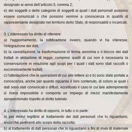
designato ai sensi dell’articolo 5, comma 2;
e) dei soggetti o delle categorie di soggetti ai quali i dati personali possono
essere comunicati o che possono venirne a conoscenza in qualità di
rappresentante designato nel territorio dello Stato, di responsabili o incaricati.
3. L’interessato ha diritto di ottenere:
a) l'aggiornamento, la rettificazione ovvero, quando vi ha interesse,
l'integrazione dei dati;
b) la cancellazione, la trasformazione in forma anonima o il blocco dei dati
trattati in violazione di legge, compresi quelli di cui non è necessaria la
conservazione in relazione agli scopi per i quali i dati sono stati raccolti o
successivamente trattati;
c) l'attestazione che le operazioni di cui alle lettere a) e b) sono state portate a
conoscenza, anche per quanto riguarda il loro contenuto, di coloro ai quali i
dati sono stati comunicati o diffusi, eccettuato il caso in cui tale adempimento
si rivela impossibile o comporta un impiego di mezzi manifestamente
sproporzionato rispetto al diritto tutelato.
4. L’interessato ha diritto di opporsi, in tutto o in parte:
a) per motivi legittimi al trattamento dei dati personali che lo riguardano,
ancorché pertinenti allo scopo della raccolta;
b) al trattamento di dati personali che lo riguardano a fini di invio di materiale