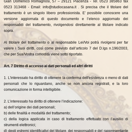
Gian Domenico Romagnosi, 57 – 29121 Piacenza - Tel. 0523 385863 fax
0523 313468 - Email: info@studiocasana.it . Si precisa che il titolare del
trattamento è un singolo libero professionista. E’ possibile conoscere una
versione aggiornata di questo documento e l’elenco aggiornato dei
responsabili del trattamento, rivolgendosi direttamente al titolare indicato
sopra.
Al titolare del trattamento o al responsabile Lei/Voi potrà rivolgersi per far
valere i Suoi diritti, così come previsto dall’articolo 7 del D.lgs n.196/2003,
che per Sua/Vostra comodità viene sotto riportato.
Art. 7 Diritto di accesso ai dati personali ed altri diritti
1. L'interessato ha diritto di ottenere la conferma dell'esistenza o meno di dati
personali che lo riguardano, anche se non ancora registrati, e la loro
comunicazione in forma intelligibile.
2. L’interessato ha diritto di ottenere l’indicazione:
a) dell’origine dei dati personali;
b) delle finalità e modalità del trattamento;
c) della logica applicata in caso di trattamento effettuato con l’ausilio di
strumenti elettronici;
d) degli estremi identificativi del titolare, dei responsabili e del rappresentante