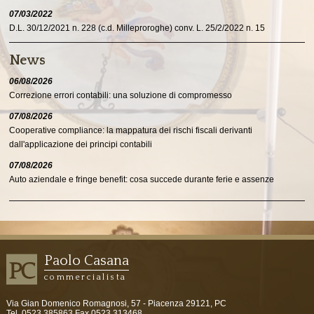
07/03/2022
D.L. 30/12/2021 n. 228 (c.d. Milleproroghe) conv. L. 25/2/2022 n. 15
News
06/08/2026
Correzione errori contabili: una soluzione di compromesso
07/08/2026
Cooperative compliance: la mappatura dei rischi fiscali derivanti
dall'applicazione dei principi contabili
07/08/2026
Auto aziendale e fringe benefit: cosa succede durante ferie e assenze
Paolo Casana
commercialista
Via Gian Domenico Romagnosi, 57 -
Piacenza
29121
,
PC
Tel.
0523 385863
Fax
0523 313468