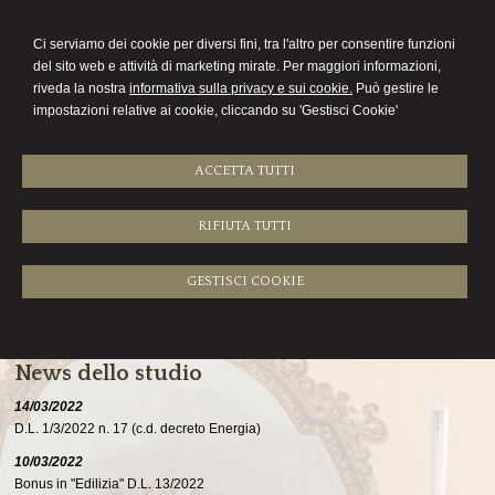
Paolo Casana
Ci serviamo dei cookie per diversi fini, tra l'altro per consentire funzioni
commercialista
del sito web e attività di marketing mirate. Per maggiori informazioni,
riveda la nostra
informativa sulla privacy e sui cookie.
Può gestire le
Menu
impostazioni relative ai cookie, cliccando su 'Gestisci Cookie'
ACCETTA TUTTI
RIFIUTA TUTTI
Richiesta inviata
GESTISCI COOKIE
La sua richiesta è stata inviata correttamente
News dello studio
14/03/2022
D.L. 1/3/2022 n. 17 (c.d. decreto Energia)
10/03/2022
Bonus in "Edilizia" D.L. 13/2022